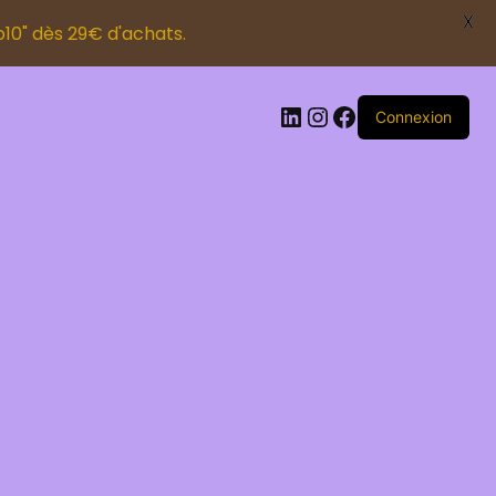
X
10" dès 29€ d'achats.
Connexion